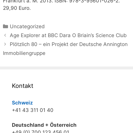
Frankfurt a. M. 2013. ISBN: 978-3-95601-026-2.
29,90 Euro.
Kategorien
Uncategorized
Age Explorer at BBC Dara O Briain’s Science Club
Plötzlich 80 – ein Projekt der Deutsche Annington
Immobiliengruppe
Kontakt
Schweiz
+41 43 311 01 40
Deutschland + Österreich
+49 (0) 700 123 456 01