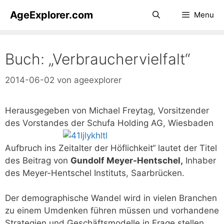
Zum
AgeExplorer.com
Menu
Inhalt
springen
Buch: „Verbrauchervielfalt“
2014-06-02
von
ageexplorer
Herausgegeben von Michael Freytag, Vorsitzender
des Vorstandes der Schufa Holding AG, Wiesbaden
Aufbruch ins Zeitalter der Höflichkeit“ lautet der Titel
des Beitrag von
Gundolf Meyer-Hentschel,
Inhaber
des Meyer-Hentschel Instituts, Saarbrücken.
Der demographische Wandel wird in vielen Branchen
zu einem Umdenken führen müssen und vorhandene
Strategien und Geschäftsmodelle in Frage stellen.