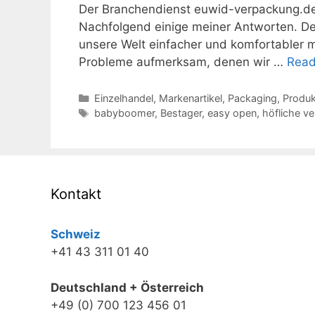
Der Branchendienst euwid-verpackung.d
Nachfolgend einige meiner Antworten. De
unsere Welt einfacher und komfortabler m
Probleme aufmerksam, denen wir …
Read
Kategorien
Einzelhandel
,
Markenartikel
,
Packaging
,
Produk
Schlagwörter
babyboomer
,
Bestager
,
easy open
,
höfliche v
Kontakt
Schweiz
+41 43 311 01 40
Deutschland + Österreich
+49 (0) 700 123 456 01