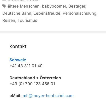
Schlagwörter
ältere Menschen
,
babyboomer
,
Bestager
,
Deutsche Bahn
,
Lebensfreude
,
Personalschulung
,
Reisen
,
Tourismus
Kontakt
Schweiz
+41 43 311 01 40
Deutschland + Österreich
+49 (0) 700 123 456 01
eMail:
mh@meyer-hentschel.com