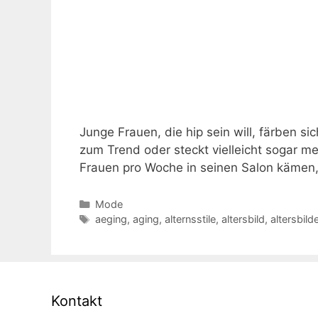
Junge Frauen, die hip sein will, färben si
zum Trend oder steckt vielleicht sogar m
Frauen pro Woche in seinen Salon kämen
Kategorien
Mode
Schlagwörter
aeging
,
aging
,
alternsstile
,
altersbild
,
altersbilde
Kontakt