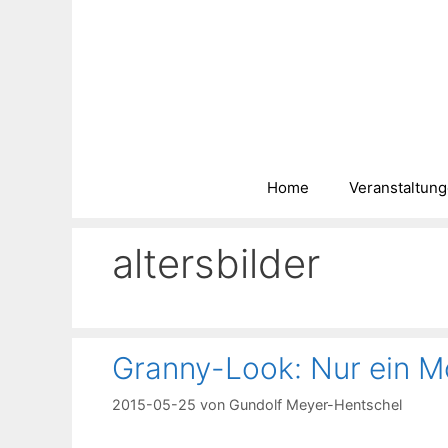
Zum
Inhalt
springen
Home
Veranstaltun
altersbilder
Granny-Look: Nur ein Mo
2015-05-25
von
Gundolf Meyer-Hentschel