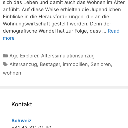
sich das Leben und damit auch das Wohnen im Alter
anfühlt. Auf diese Weise erhielten die Jugendlichen
Einblicke in die Herausforderungen, die an die
Wohnungswirtschaft gestellt werden. Denn der
demografische Wandel hat zur Folge, dass …
Read
more
Kategorien
Age Explorer
,
Alterssimulationsanzug
Schlagwörter
Altersanzug
,
Bestager
,
immobilien
,
Senioren
,
wohnen
Kontakt
Schweiz
+41 43 311 01 40