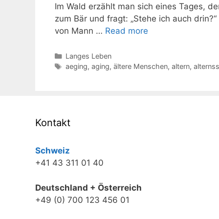
Im Wald erzählt man sich eines Tages, de
zum Bär und fragt: „Stehe ich auch drin?“ 
von Mann …
Read more
Kategorien
Langes Leben
Schlagwörter
aeging
,
aging
,
ältere Menschen
,
altern
,
alternss
Kontakt
Schweiz
+41 43 311 01 40
Deutschland + Österreich
+49 (0) 700 123 456 01