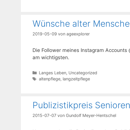
Wünsche alter Mensche
2019-05-09
von
ageexplorer
Die Follower meines Instagram Accounts 
am wichtigsten.
Kategorien
Langes Leben
,
Uncategorized
Schlagwörter
altenpflege
,
langzeitpflege
Publizistikpreis Seniore
2015-07-07
von
Gundolf Meyer-Hentschel