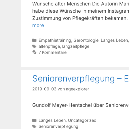
Wünsche alter Menschen Die Autorin Marin
habe diese Wünsche in meinem Instagram
Zustimmung von Pflegekräften bekamen. 
more
Kategorien
Empathietraining
,
Gerontologie
,
Langes Leben
Schlagwörter
altenpflege
,
langzeitpflege
7 Kommentare
Seniorenverpflegung – 
2019-09-03
von
ageexplorer
Gundolf Meyer-Hentschel über Senioren
Kategorien
Langes Leben
,
Uncategorized
Schlagwörter
Seniorenverpflegung