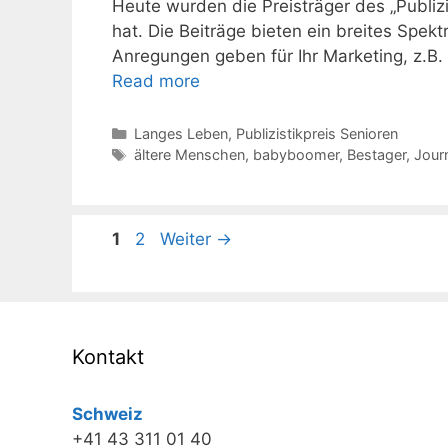
Heute wurden die Preisträger des „Publiz
hat. Die Beiträge bieten ein breites Sp
Anregungen geben für Ihr Marketing, z.B.
Read more
Kategorien
Langes Leben
,
Publizistikpreis Senioren
Schlagwörter
ältere Menschen
,
babyboomer
,
Bestager
,
Journ
Seite
Seite
1
2
Weiter
→
Kontakt
Schweiz
+41 43 311 01 40