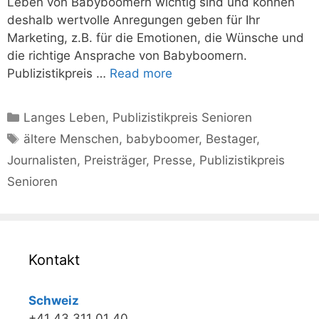
Leben von Babyboomern wichtig sind und können
deshalb wertvolle Anregungen geben für Ihr
Marketing, z.B. für die Emotionen, die Wünsche und
die richtige Ansprache von Babyboomern.
Publizistikpreis …
Read more
Kategorien
Langes Leben
,
Publizistikpreis Senioren
Schlagwörter
ältere Menschen
,
babyboomer
,
Bestager
,
Journalisten
,
Preisträger
,
Presse
,
Publizistikpreis
Senioren
Kontakt
Schweiz
+41 43 311 01 40