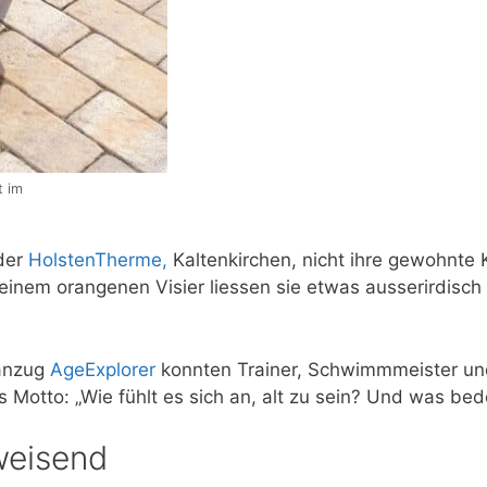
t im
 der
HolstenTherme,
Kaltenkirchen, nicht ihre gewohnte K
inem orangenen Visier liessen sie etwas ausserirdisch 
sanzug
AgeExplorer
konnten Trainer, Schwimmmeister un
s Motto: „Wie fühlt es sich an, alt zu sein? Und was be
weisend