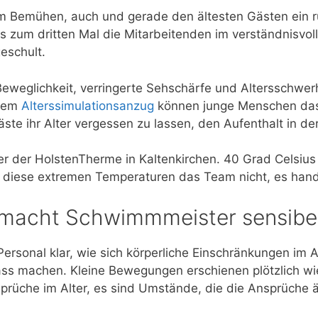
m Bemühen, auch und gerade den ältesten Gästen ein 
 zum dritten Mal die Mitarbeitenden im verständnisvol
eschult.
eweglichkeit, verringerte Sehschärfe und Altersschwerh
inem
Alterssimulationsanzug
können junge Menschen das
ste ihr Alter vergessen zu lassen, den Aufenthalt in d
ter der HolstenTherme in Kaltenkirchen. 40 Grad Celsiu
diese extremen Temperaturen das Team nicht, es handel
 macht Schwimmmeister sensibe
rsonal klar, wie sich körperliche Einschränkungen im A
ass machen. Kleine Bewegungen erschienen plötzlich w
nsprüche im Alter, es sind Umstände, die die Ansprüche 