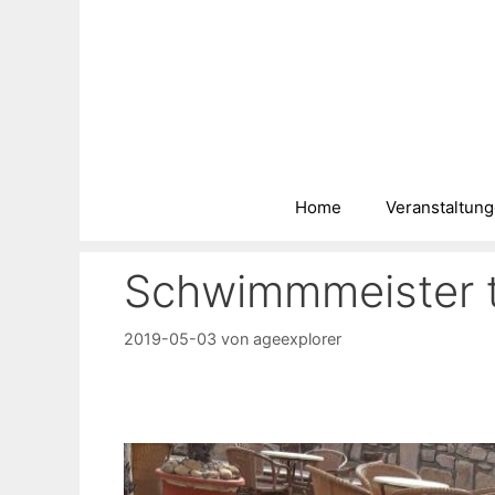
Zum
Inhalt
springen
Home
Veranstaltun
Schwimmmeister tr
2019-05-03
von
ageexplorer