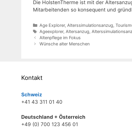
Die HolstenTherme ist mit der Altersanzu
Mitarbeitenden so konsequent und gründli
Kategorien
Age Explorer
,
Alterssimulationsanzug
,
Tourism
Schlagwörter
Ageexplorer
,
Altersanzug
,
Alterssimulationsan
Altenpflege im Fokus
Wünsche alter Menschen
Kontakt
Schweiz
+41 43 311 01 40
Deutschland + Österreich
+49 (0) 700 123 456 01