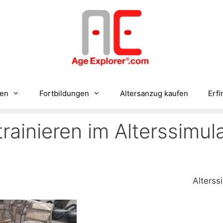
gen
Fortbildungen
Altersanzug kaufen
Erfi
ainieren im Alterssimul
Alters